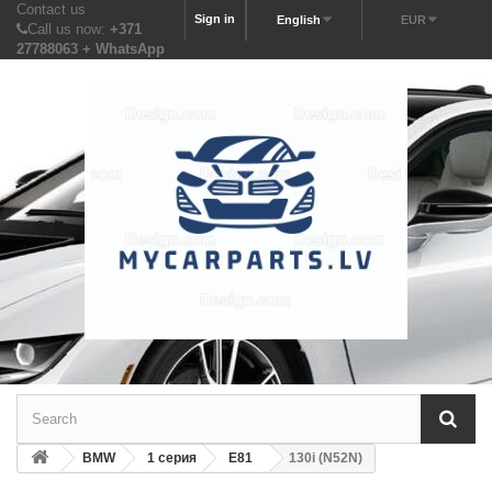
Contact us
Sign in
English
EUR
Call us now:
+371
27788063 + WhatsApp
BMW
1 серия
E81
130i (N52N)