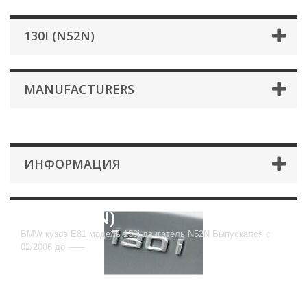
130I (N52N)
MANUFACTURERS
ИНФОРМАЦИЯ
130i (N52N)
BMW кузов E81 модель 130i двигатель N52N Выпускался с
02/2006 до ------