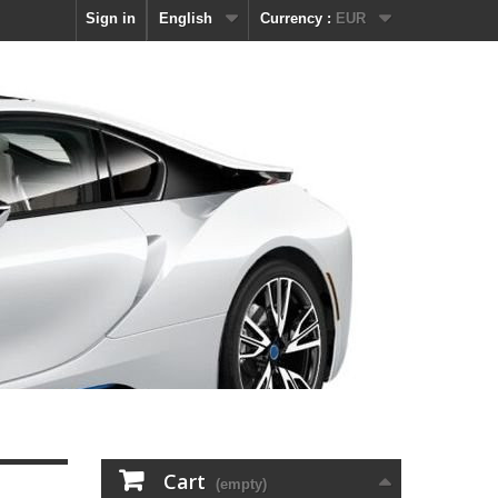
Sign in
English
Currency :
EUR
Cart
(empty)