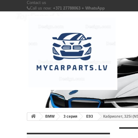
Contact us
Call us now:
+371 27788063 + WhatsApp
BMW
3 серия
E93
Кабриолет, 325i (N