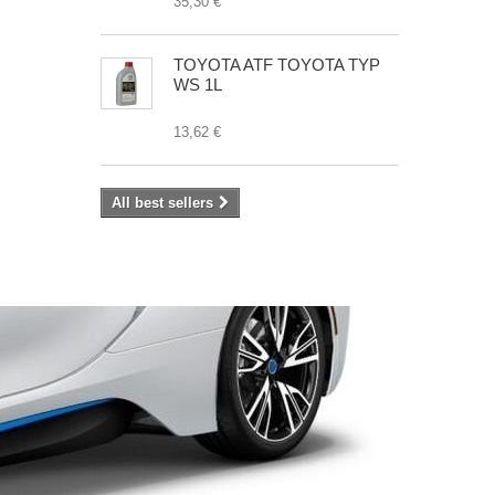
35,30 €
TOYOTA ATF TOYOTA TYP
WS 1L
13,62 €
All best sellers