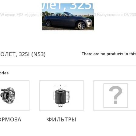
Кабриолет, 325i (N53)
W кузов E93 модель Кабриолет 325i двигатель N53 Выпускался с 06/2006 
ОЛЕТ, 325I (N53)
There are no products in this
ories
ОРМОЗА
ФИЛЬТРЫ