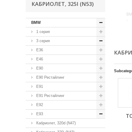
КАБРИОЛЕТ, 325I (N53)
BM
-
BMW
1 серия
3 серия
E36
КАБРИ
E46
E90
Subcateg
E90 Рестайлинг
E91
E91 Рестайлинг
E92
E93
Т
Кабриолет, 320d (N47)