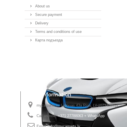
About us
Secure payment
Delivery
Terms and conditions of use
Карта подъезда
Store Information
mycarparts.lv, Lubānas 43a Rīga, LV-1073 Latvija
Call us now:
+371 27788063 + WhatsApp
Email:
info@mycarparts.lv