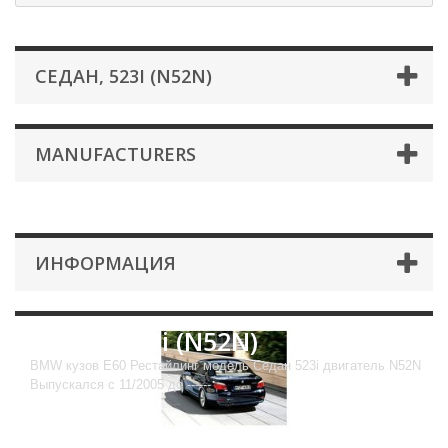
СЕДАН, 523I (N52N)
MANUFACTURERS
ИНФОРМАЦИЯ
Седан, 523i (N52N)
BMW кузов E60 Рестайлинг модель Седан 523i двигатель N52N
Выпускался с 11/2005 до ------