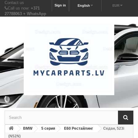
Contact us
Sign in
English
EUR
Call us now:
+371
27788063 + WhatsApp
BMW
5 серия
E60 Рестайлинг
Седан, 523i
(N52N)