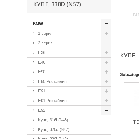
КУПЕ, 330D (N57)
BM
BMW
1 серия
3 серия
E36
КУПЕ, 
E46
E90
Subcateg
E90 Рестайлинг
E91
E91 Рестайлинг
E92
Купе, 316i (N43)
Т
Купе, 320d (N47)