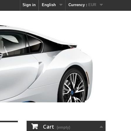
Sign in
English
Currency :
EUR
Cart
(empty)