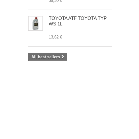
35,30 €
TOYOTA ATF TOYOTA TYP
WS 1L
13,62 €
All best sellers