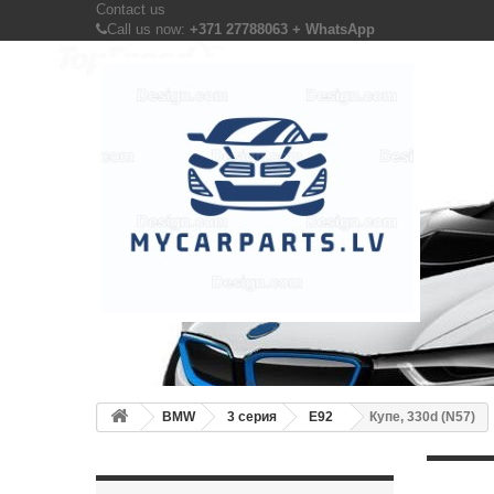
Contact us
Call us now:
+371 27788063 + WhatsApp
BMW
3 серия
E92
Купе, 330d (N57)