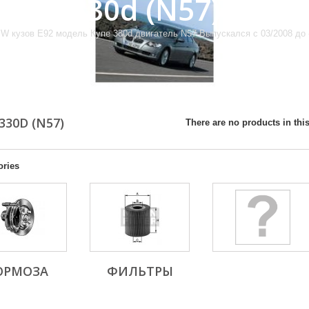
Купе, 330d (N57)
W кузов E92 модель Купе 330d двигатель N57 Выпускался с 03/2008 до --
330D (N57)
There are no products in this
ories
ОРМОЗА
ФИЛЬТРЫ