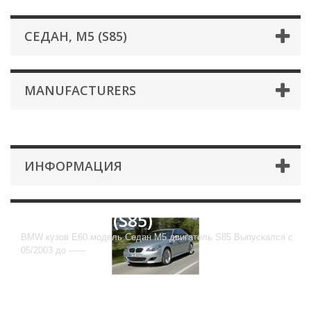
СЕДАН, M5 (S85)
MANUFACTURERS
ИНФОРМАЦИЯ
Седан, M5 (S85)
BMW кузов E60 модель Седан M5 двигатель S85 Выпускался с
05/2003 до ------