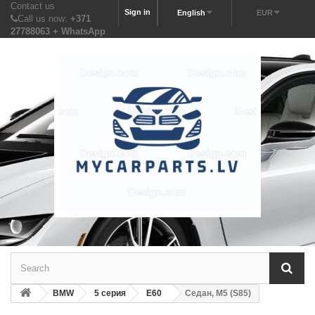
Contact us
Sign in
English
EUR
Call us now:
+371
27788063 + WhatsApp
BMW
5 серия
E60
Седан, M5 (S85)