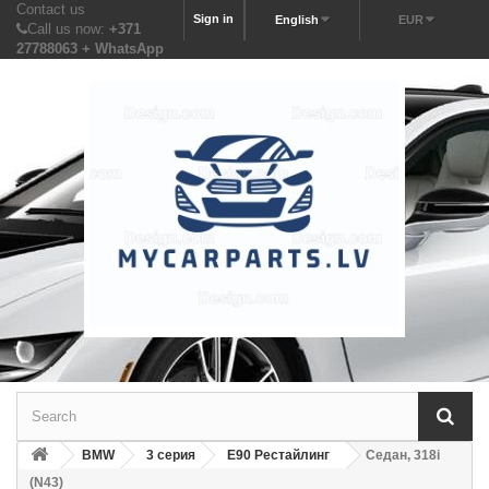
Contact us
Sign in
English
EUR
Call us now:
+371
27788063 + WhatsApp
BMW
3 серия
E90 Рестайлинг
Седан, 318i
(N43)