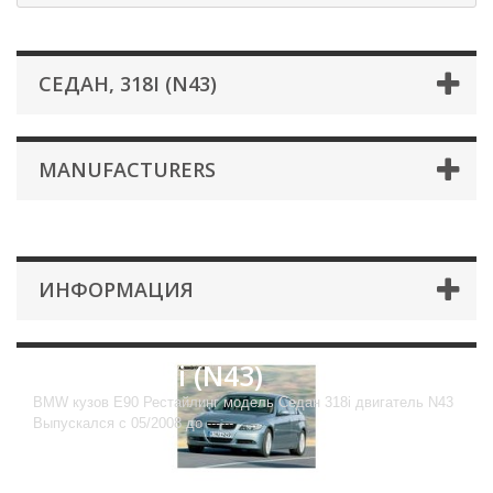
СЕДАН, 318I (N43)
MANUFACTURERS
ИНФОРМАЦИЯ
Седан, 318i (N43)
BMW кузов E90 Рестайлинг модель Седан 318i двигатель N43
Выпускался с 05/2008 до ------