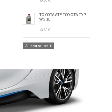
35,30 €
TOYOTA ATF TOYOTA TYP
WS 1L
13,62 €
All best sellers