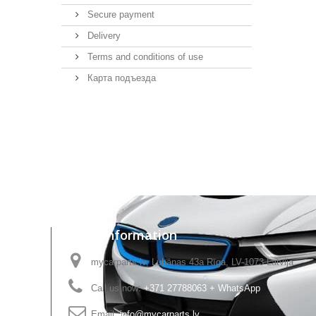
Secure payment
Delivery
Terms and conditions of use
Карта подъезда
Store Information
mycarparts.lv, Lubānas 43a Rīga, LV-1073 Latvija
Call us now:
+371 27788063 + WhatsApp
Email:
info@mycarparts.lv