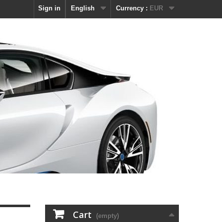
Sign in
English
Currency :
EUR
Cart
(empty)