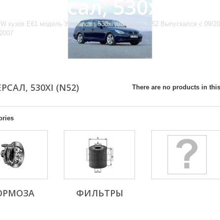
Универсал, 530xi (N52
W кузов E61 модель Универсал 530xi двигатель N52 Выпускался с 09/20
/2007
РСАЛ, 530XI (N52)
There are no products in this
ories
ОРМОЗА
ФИЛЬТРЫ