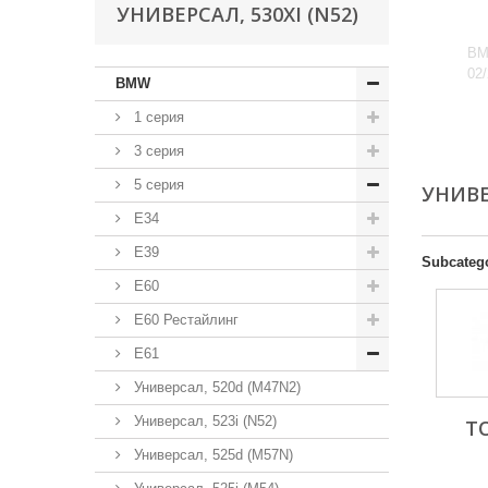
УНИВЕРСАЛ, 530XI (N52)
BM
02
BMW
1 серия
3 серия
5 серия
УНИВЕ
E34
E39
Subcateg
E60
E60 Рестайлинг
E61
Универсал, 520d (M47N2)
Универсал, 523i (N52)
Т
Универсал, 525d (M57N)