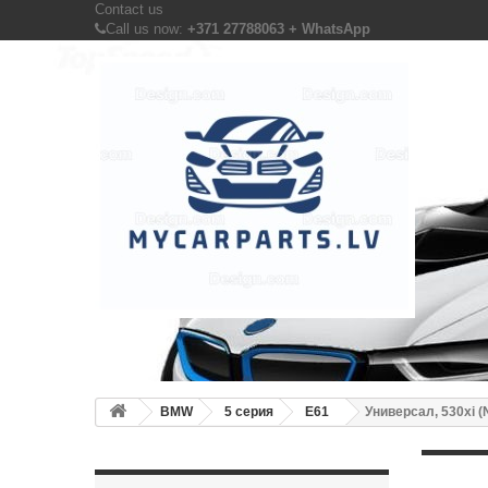
Contact us
Call us now:
+371 27788063 + WhatsApp
BMW
5 серия
E61
Универсал, 530xi (