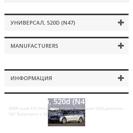
УНИВЕРСАЛ, 520D (N47)
MANUFACTURERS
ИНФОРМАЦИЯ
Универсал, 520d (N47)
BMW кузов E61 Рестайлинг модель Универсал 520d двигатель
N47 Выпускался с 04/2006 до ------