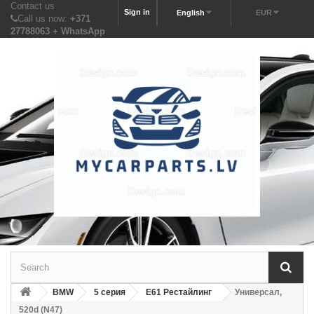
Contact us
Sign in
English
EUR
Call us now:
+371
27788063 + WhatsApp
BMW
5 серия
E61 Рестайлинг
Универсал,
520d (N47)