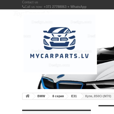
Contact us
Call us now:
+371 27788063 + WhatsApp
BMW
8 серия
E31
Купе, 850Ci (M70)