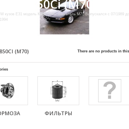
Купе, 850Ci (M70)
W кузов E31 модель Купе 850Ci двигатель M70 Выпускался с 07/1989 д
/1994
850CI (M70)
There are no products in this
ories
ОРМОЗА
ФИЛЬТРЫ