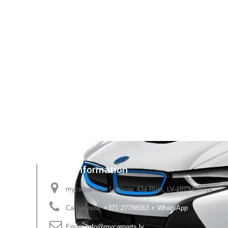
Store Information
mycarparts.lv, Lubānas 43a Rīga, LV-1073 Latvija
Call us now:
+371 27788063 + WhatsApp
Email:
info@mycarparts.lv