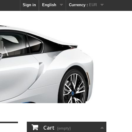
Sign in
English
Currency :
EUR
Cart
(empty)