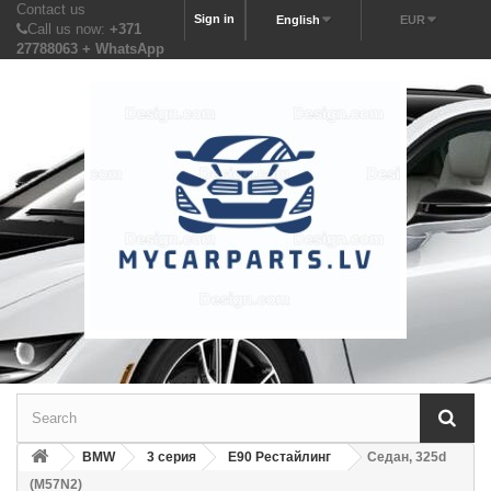
Contact us
Sign in
English
EUR
Call us now:
+371
27788063 + WhatsApp
BMW
3 серия
E90 Рестайлинг
Седан, 325d
(M57N2)