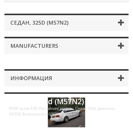
СЕДАН, 325D (M57N2)
MANUFACTURERS
ИНФОРМАЦИЯ
Седан, 325d (M57N2)
BMW кузов E90 Рестайлинг модель Седан 325d двигатель
M57N2 Выпускался с 03/2008 до ------