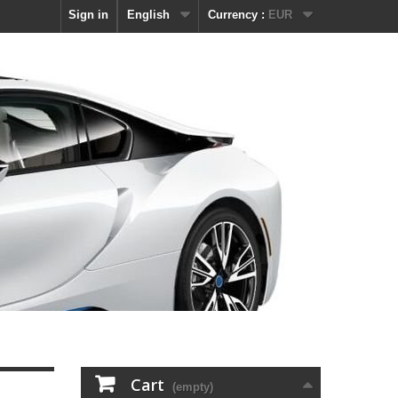
Sign in
English
Currency :
EUR
Cart
(empty)