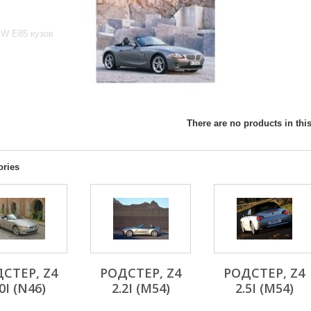
E85
W E85 кузов
There are no products in this
ories
СТЕР, Z4
РОДСТЕР, Z4
РОДСТЕР, Z4
0I (N46)
2.2I (M54)
2.5I (M54)