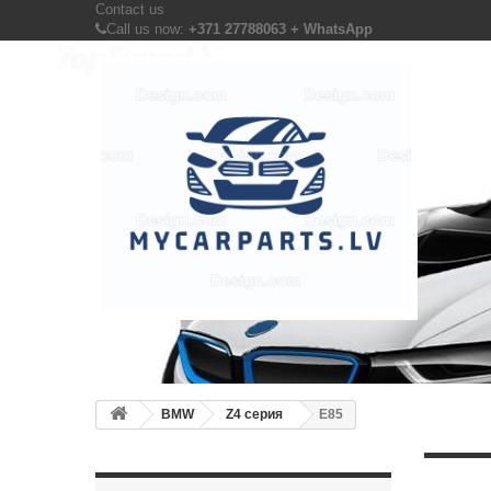
Contact us
Call us now:
+371 27788063 + WhatsApp
BMW
Z4 серия
E85