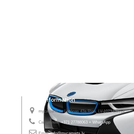
Store Information
mycarparts.lv, Lubānas 43a Rīga, LV-1073 Latvija
Call us now:
+371 27788063 + WhatsApp
Email:
info@mycarparts.lv