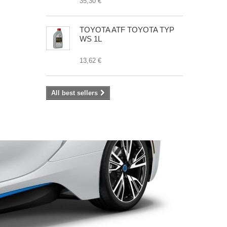
35,30 €
TOYOTA ATF TOYOTA TYP
WS 1L
13,62 €
All best sellers