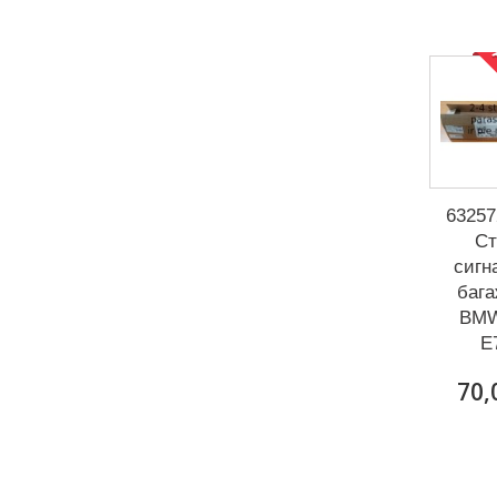
Р
63257
Cт
сигн
бага
BMW
E
70,