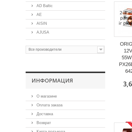
AD Baltic
AE
AISIN
AJUSA
ORIG
Все производители
12V
55W
PX26
64
ИНФОРМАЦИЯ
3,6
О магазине
Оплата заказа
Доставка
Р
Возврат
Карта подъезда