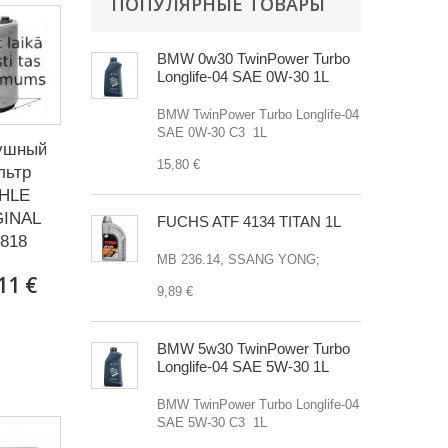
ПОПУЛЯРНЫЕ ТОВАРЫ
BMW 0w30 TwinPower Turbo
Longlife-04 SAE 0W-30 1L
BMW TwinPower Turbo Longlife-04
SAE 0W-30 C3 1L
ушный
15,80 €
льтр
HLE
GINAL
FUCHS ATF 4134 TITAN 1L
 818
MB 236.14, SSANG YONG;
11 €
9,89 €
BMW 5w30 TwinPower Turbo
Longlife-04 SAE 5W-30 1L
BMW TwinPower Turbo Longlife-04
SAE 5W-30 C3 1L