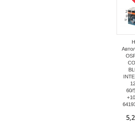
Р
H
Авто
OS
CO
BL
INTE
12
60/
+1
6419
5,2