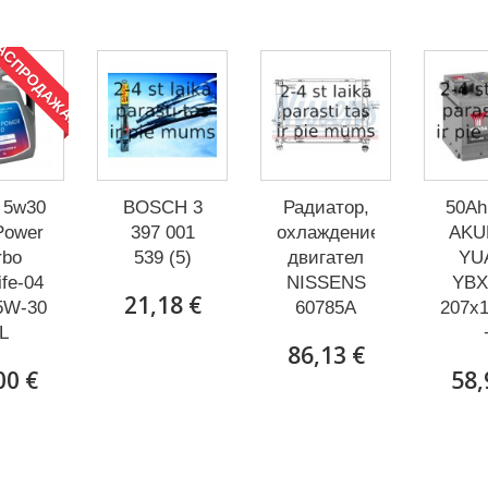
АСПРОДАЖА!
5w30
BOSCH 3
Радиатор,
50Ah
Power
397 001
охлаждение
AKU
rbo
539 (5)
двигател
YU
ife-04
NISSENS
YBX
21,18 €
5W-30
60785A
207x1
L
86,13 €
00 €
58,