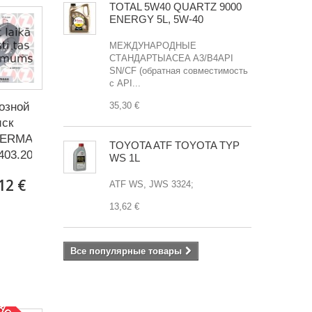
TOTAL 5W40 QUARTZ 9000
ENERGY 5L, 5W-40
МЕЖДУНАРОДНЫЕ
СТАНДАРТЫACEA А3/B4API
SN/CF (обратная совместимость
с API...
озной
35,30 €
иск
MERMANN
TOYOTA ATF TOYOTA TYP
403.20
WS 1L
12 €
ATF WS, JWS 3324;
13,62 €
Все популярные товары