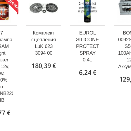
7
Комплект
EUROL
BO
лампа
сцепления
SILICONE
0092
RAM
LuK 623
PROTECT
S5
ght
3094 00
SPRAY
100A
aker
0.4L
1
180,39 €
 12v,
Аккум
6,24 €
w,
129
20%
т.
NB220-
HB
77 €