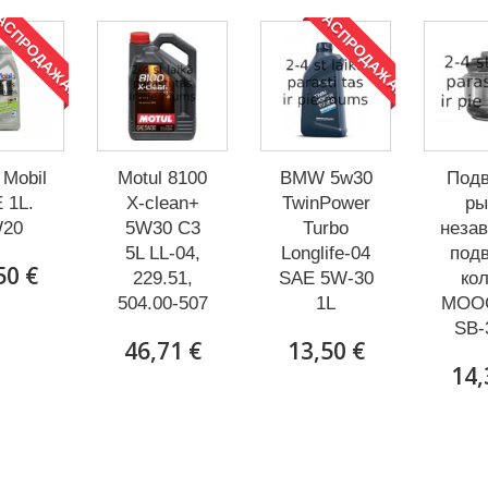
АСПРОДАЖА!
РАСПРОДАЖА!
Mobil
Motul 8100
BMW 5w30
Подв
 1L.
X-clean+
TwinPower
ры
20
5W30 C3
Turbo
неза
5L LL-04,
Longlife-04
под
50 €
229.51,
SAE 5W-30
ко
504.00-507
1L
MOO
SB-
46,71 €
13,50 €
14,