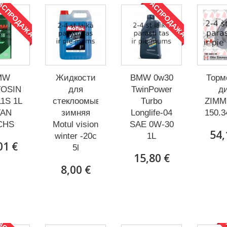
АСПРОДАЖА!
РАСПРОДАЖА!
MW
Жидкости
BMW 0w30
Торм
OSIN
для
TwinPower
д
1S 1L
стеклоомывателя
Turbo
ZIM
TAN
зимняя
Longlife-04
150.3
CHS
Motul vision
SAE 0W-30
54,
winter -20c
1L
01 €
5l
15,80 €
8,00 €