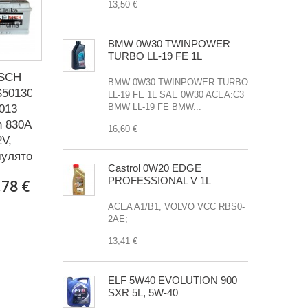
13,50 €
BMW 0W30 TWINPOWER
TURBO LL-19 FE 1L
SCH
BMW 0W30 TWINPOWER TURBO
S50130
LL-19 FE 1L SAE 0W30 ACEA:C3
BMW LL-19 FE BMW...
013
h 830A
16,60 €
2V,
улятор.
Castrol 0W20 EDGE
PROFESSIONAL V 1L
,78 €
ACEA A1/B1, VOLVO VCC RBS0-
2AE;
13,41 €
ELF 5W40 EVOLUTION 900
SXR 5L, 5W-40