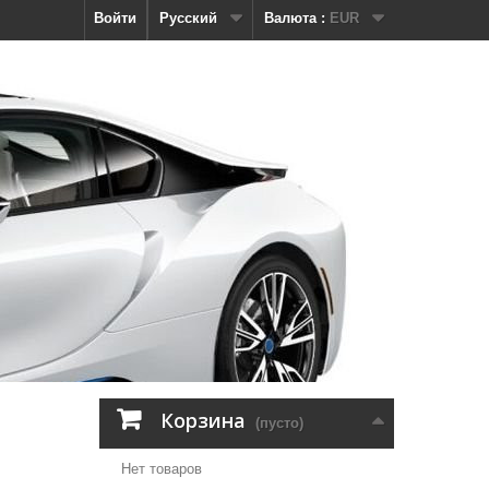
Войти
Русский
Валюта :
EUR
Корзина
(пусто)
Нет товаров