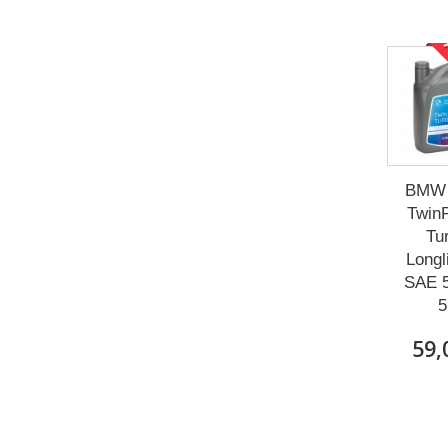
Р
BMW 
Twin
Tu
Longl
SAE 
5
59,