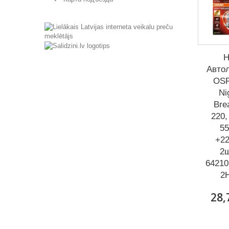
H
Авто
OS
Ni
Bre
220,
55
+2
2ш
64210
2
28,