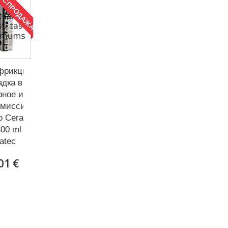
АСПРОДАЖА!
фрикционная
адка в
рное и
смиссионное
о Cera
300 ml
atec
01 €