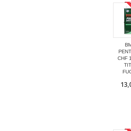
Р
B
PENT
CHF 1
TI
FU
13,