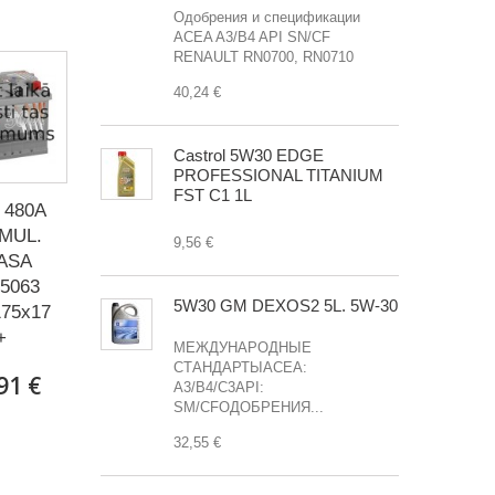
Одобрения и спецификации
ACEA A3/B4 API SN/CF
RENAULT RN0700, RN0710
40,24 €
Castrol 5W30 EDGE
PROFESSIONAL TITANIUM
FST C1 1L
 480A
MUL.
9,56 €
ASA
5063
5W30 GM DEXOS2 5L. 5W-30
75x175-
+
МЕЖДУНАРОДНЫЕ
СТАНДАРТЫACEA:
91 €
A3/B4/C3API:
SM/CFОДОБРЕНИЯ...
32,55 €