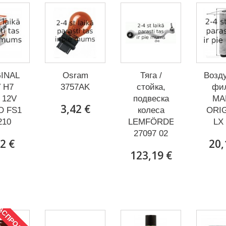
INAL
Osram
Тяга /
Возд
 H7
3757AK
стойка,
фи
 12V
подвеска
MA
3,42 €
D FS1
колеса
ORI
210
LEMFÖRDER
LX
27097 02
2 €
20,
123,19 €
АСПРОДАЖА!