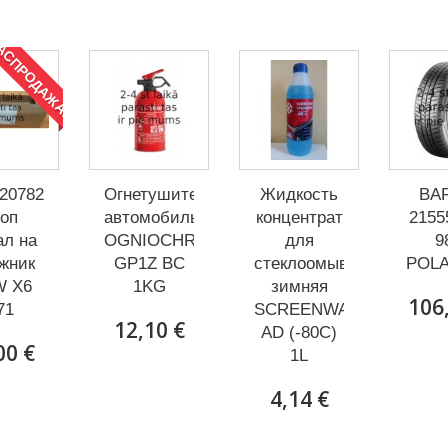
АСПРОДАЖА!
207821
Огнетушитель
Жидкость
BA
оп
автомобильный
концентрат
2155
ал на
OGNIOCHRON
для
9
жник
GP1Z BC
стеклоомывателя
POLA
 X6
1KG
зимняя
106
71
SCREENWASH
12,10 €
AD (-80C)
00 €
1L
4,14 €