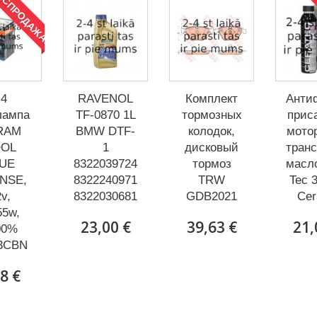
АСПРОДАЖА!
Р
4
RAVENOL
Комплект
Анти
лампа
TF-0870 1L
тормозных
прис
RAM
BMW DTF-
колодок,
мото
OL
1
дисковый
тран
UE
83220397244
тормоз
масл
NSE,
83222409710
TRW
Tec 
v,
83220306816
GDB2021
Cer
55w,
23,00 €
39,63 €
21,
00%
3CBN
8 €