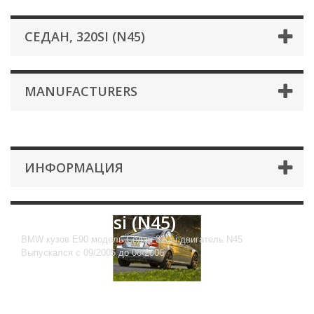
СЕДАН, 320SI (N45)
MANUFACTURERS
ИНФОРМАЦИЯ
Седан, 320si (N45)
BMW кузов E90 модель Седан 320si двигатель N45
Выпускался с 09/2005 до 08/2006