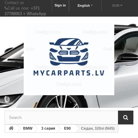
Contact us
Sign in
English
EUR
Call us now:
+371
27788063 + WhatsApp
BMW
3 серия
E90
Седан, 320si (N45)