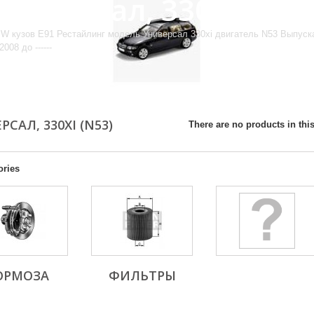
Универсал, 330xi (N53
W кузов E91 Рестайлинг модель Универсал 330xi двигатель N53 Выпуск
2008 до ------
РСАЛ, 330XI (N53)
There are no products in this
ories
ОРМОЗА
ФИЛЬТРЫ