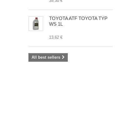
35,30 €
TOYOTA ATF TOYOTA TYP
WS 1L
13,62 €
All best sellers