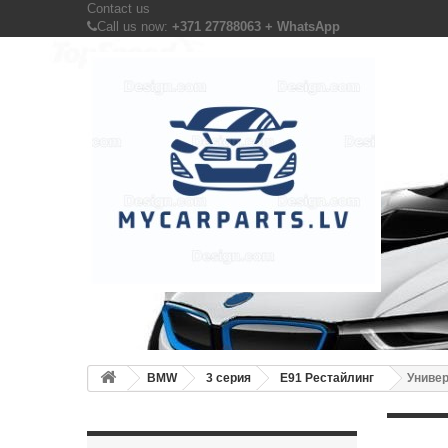
Contact us
Call us now:
+371 27788063 + WhatsApp
BMW
3 серия
E91 Рестайлинг
Универ