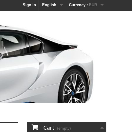
Sign in
English
Currency :
EUR
Cart
(empty)