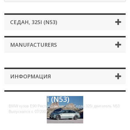
СЕДАН, 325I (N53)
MANUFACTURERS
ИНФОРМАЦИЯ
Седан, 325i (N53)
BMW кузов E90 Рестайлинг модель Седан 325i двигатель N53
Выпускался с 07/2007 до ------