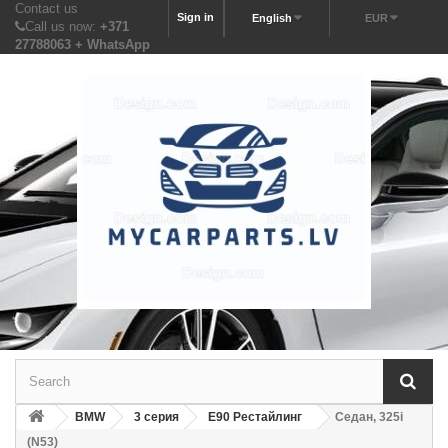
Contact us
Sign in
English
EUR
Call us now:
+371
27788063 + WhatsApp
BMW
3 серия
E90 Рестайлинг
Седан, 325i
(N53)