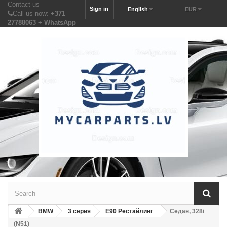
Contact us
Sign in
English
EUR
Call us now:
+371
27788063 + WhatsApp
BMW
3 серия
E90 Рестайлинг
Седан, 328i
(N51)