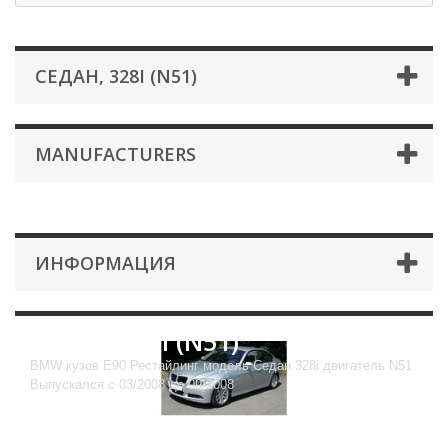
СЕДАН, 328I (N51)
MANUFACTURERS
ИНФОРМАЦИЯ
Седан, 328i (N51)
BMW кузов E90 Рестайлинг модель Седан 328i двигатель N51
Выпускался с 03/2008 до 09/2008