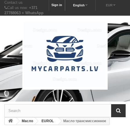
Contact us
Sign in
English
EUR
Call us now:
+371
27788063 + WhatsApp
Масло
EUROL
Масло трансмиссионное