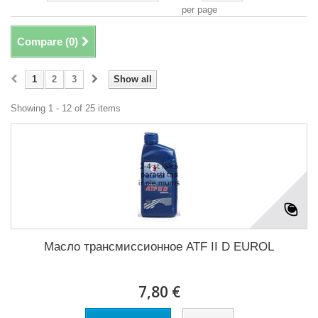
per page
Compare (
0
)
1
2
3
Show all
Showing 1 - 12 of 25 items
Масло трансмиссионное ATF II D EUROL
7,80 €