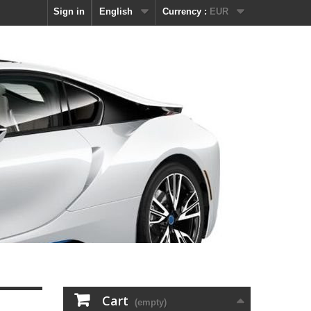
Sign in
English
Currency :
EUR
Cart
(empty)