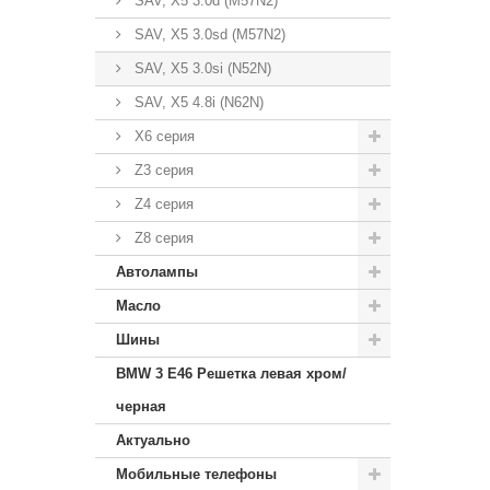
SAV, X5 3.0d (M57N2)
SAV, X5 3.0sd (M57N2)
SAV, X5 3.0si (N52N)
SAV, X5 4.8i (N62N)
X6 серия
Z3 серия
Z4 серия
Z8 серия
Автолампы
Масло
Шины
BMW 3 E46 Решетка левая хром/
черная
Актуально
Мобильные телефоны