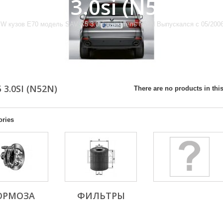
SAV, X5 3.0si (N52N)
W кузов E70 модель SAV X5 3.0si двигатель N52N Выпускался с 05/2006 д
5 3.0SI (N52N)
There are no products in this
ories
ОРМОЗА
ФИЛЬТРЫ