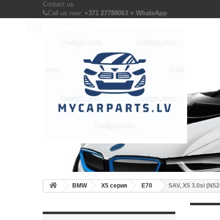
Contact us
Call us now:
+371 27788063 + WhatsApp
BMW
X5 серия
E70
SAV, X5 3.0si (N5