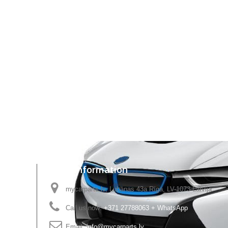
Store Information
mycarparts.lv, Lubānas 43a Rīga, LV-1073 Latvija
Call us now:
+371 27788063 + WhatsApp
Email:
info@mycarparts.lv