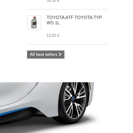
35,30 €
TOYOTA ATF TOYOTA TYP
WS 1L
13,62 €
All best sellers