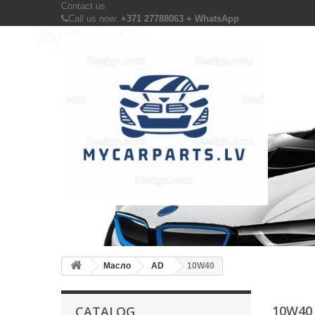
Contact us
Call us now:
+371 27788063 + WhatsApp
Масло
AD
10W40
10W4
CATALOG