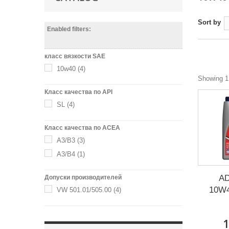
Sort by
Enabled filters:
класс вязкости SAE
10w40
(4)
Showing 1 
Класс качества по API
SL
(4)
Класс качества по ACEA
A3/B3
(3)
A3/B4
(1)
AD
Допуски производителей
10W4
VW 501.01/505.00
(4)
1