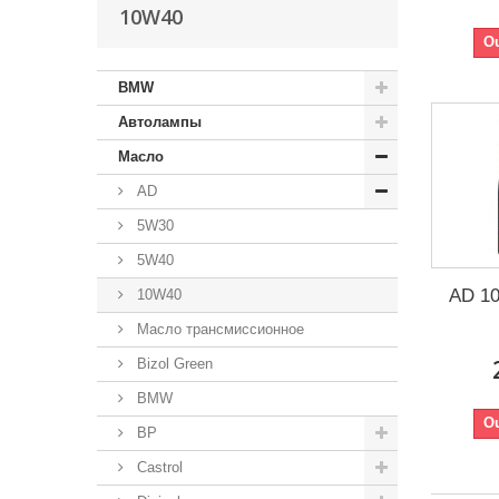
10W40
Ou
BMW
Автолампы
Масло
AD
5W30
5W40
AD 10
10W40
Масло трансмиссионное
Bizol Green
BMW
Ou
BP
Castrol