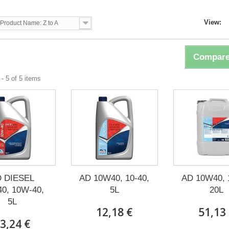
View:
Product Name: Z to A
Compare
- 5 of 5 items
 DIESEL
AD 10W40, 10-40,
AD 10W40, 
0, 10W-40,
5L
20L
5L
12,18 €
51,13
3,24 €