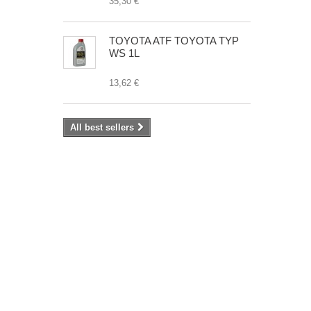
35,30 €
TOYOTA ATF TOYOTA TYP
WS 1L
13,62 €
All best sellers