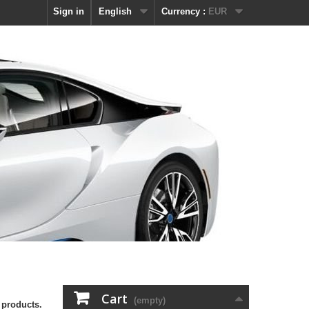
Sign in
English
Currency :
EUR
Cart
(empty)
 products.