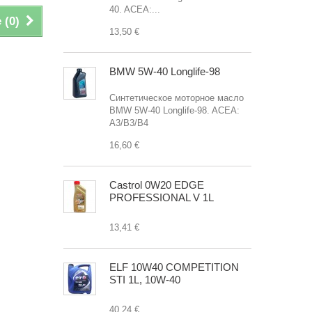
40. ACEA:...
 (
0
)
13,50 €
BMW 5W-40 Longlife-98
Синтетическое моторное масло
BMW 5W-40 Longlife-98. ACEA:
A3/B3/B4
16,60 €
Castrol 0W20 EDGE
PROFESSIONAL V 1L
13,41 €
ELF 10W40 COMPETITION
STI 1L, 10W-40
40,24 €