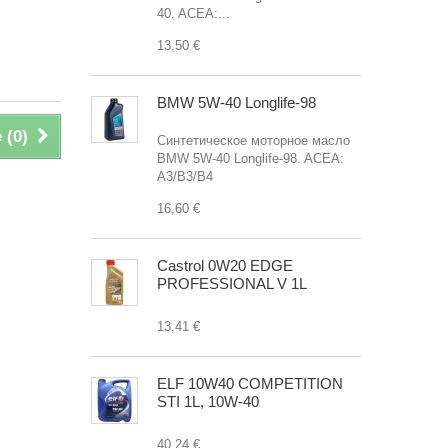
40. ACEA:...
13,50 €
BMW 5W-40 Longlife-98
 (
0
)
Синтетическое моторное масло
BMW 5W-40 Longlife-98. ACEA:
A3/B3/B4
16,60 €
Castrol 0W20 EDGE
PROFESSIONAL V 1L
13,41 €
ELF 10W40 COMPETITION
STI 1L, 10W-40
40,24 €