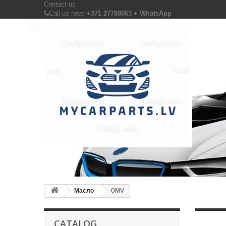
Contact us
Call us now:
+371 27788063 + WhatsApp
Масло
OMV
CATALOG