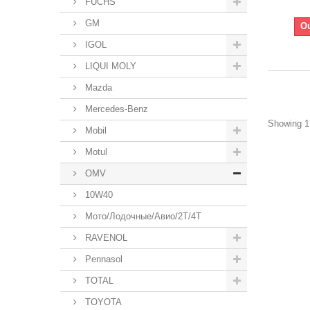
FUCHS
GM
Ou
IGOL
LIQUI MOLY
Mazda
Mercedes-Benz
Showing 1 
Mobil
Motul
OMV
10W40
Мото/Лодочные/Авио/2T/4T
RAVENOL
Pennasol
TOTAL
TOYOTA