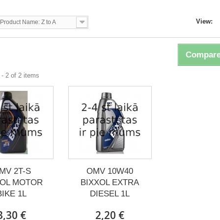
View:
Product Name: Z to A
Compare
- 2 of 2 items
MV 2T-S
OMV 10W40
XOL MOTOR
BIXXOL EXTRA
BIKE 1L
DIESEL 1L
3,30 €
2,20 €