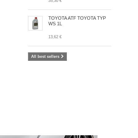
35,30 €
TOYOTA ATF TOYOTA TYP
WS 1L
13,62 €
All best sellers