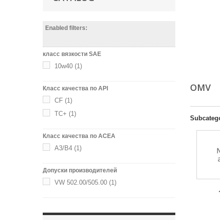
Enabled filters:
класс вязкости SAE
10w40
(1)
OMV
Класс качества по API
CF
(1)
TC+
(1)
Subcateg
Класс качества по ACEA
A3/B4
(1)
Допуски производителей
VW 502.00/505.00
(1)