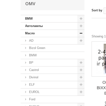
OMV
Sort by
BMW
Автолампы
Масло
Showing 1 
AD
Bizol Green
BMW
BP
Castrol
Divinol
O
ELF
BIX
EUROL
Ford