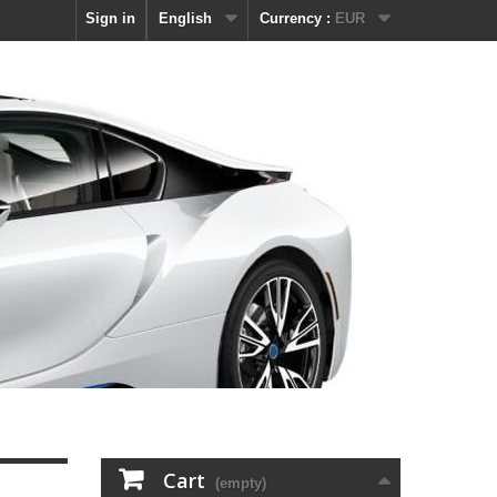
Sign in
English
Currency :
EUR
Cart
(empty)