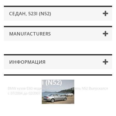
СЕДАН, 523I (N52)
MANUFACTURERS
ИНФОРМАЦИЯ
Седан, 523i (N52)
BMW кузов E60 модель Седан 523i двигатель N52 Выпускался
с 07/2004 до 02/2007