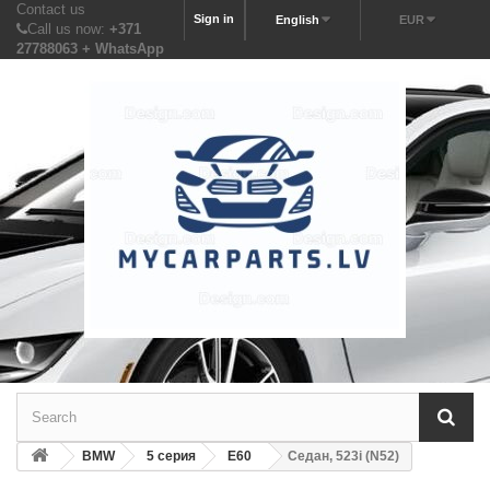
Contact us
Sign in
English
EUR
Call us now:
+371
27788063 + WhatsApp
BMW
5 серия
E60
Седан, 523i (N52)